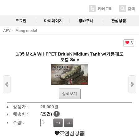
카테고리
검색
로그인
마이페이지
장바구니
관심상품
AFV
Meng model
3
1/35 Mk.A WHIPPET British Midium Tank w/가동궤도
포함 Sale
상세보기
상품가 :
28,000
원
배송비 :
(조건)
!
수량 :
+1
-1
관심상품