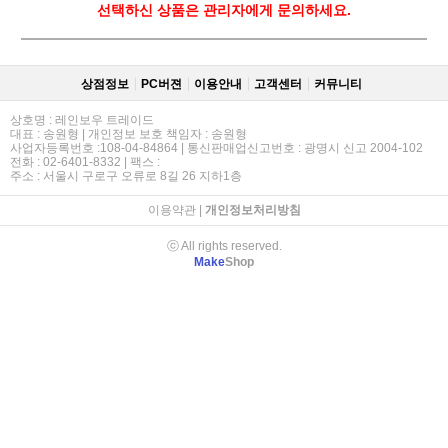
선택하신 상품은 관리자에게 문의하세요.
상점정보
PC버젼
이용안내
고객센터
커뮤니티
상호명 : 레인보우 트레이드
대표 : 송원형 | 개인정보 보호 책임자 : 송원형
사업자등록번호 :108-04-84864 | 통신판매업신고번호 : 광명시 신고 2004-102
전화 : 02-6401-8332 | 팩스 :
주소 : 서울시 구로구 오류로 8길 26 지하1층
이용약관
|
개인정보처리방침
ⓒ All rights reserved.
Make
Shop