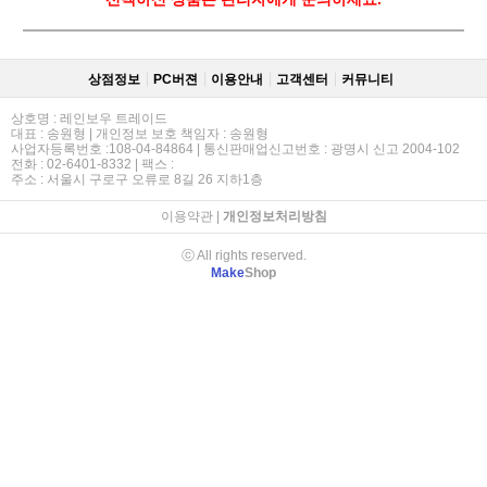
상점정보
PC버젼
이용안내
고객센터
커뮤니티
상호명 : 레인보우 트레이드
대표 : 송원형 | 개인정보 보호 책임자 : 송원형
사업자등록번호 :108-04-84864 | 통신판매업신고번호 : 광명시 신고 2004-102
전화 : 02-6401-8332 | 팩스 :
주소 : 서울시 구로구 오류로 8길 26 지하1층
이용약관
|
개인정보처리방침
ⓒ All rights reserved.
Make
Shop