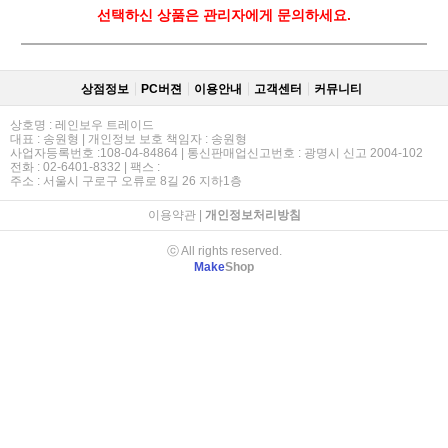
선택하신 상품은 관리자에게 문의하세요.
상점정보
PC버젼
이용안내
고객센터
커뮤니티
상호명 : 레인보우 트레이드
대표 : 송원형 | 개인정보 보호 책임자 : 송원형
사업자등록번호 :108-04-84864 | 통신판매업신고번호 : 광명시 신고 2004-102
전화 : 02-6401-8332 | 팩스 :
주소 : 서울시 구로구 오류로 8길 26 지하1층
이용약관
|
개인정보처리방침
ⓒ All rights reserved.
Make
Shop