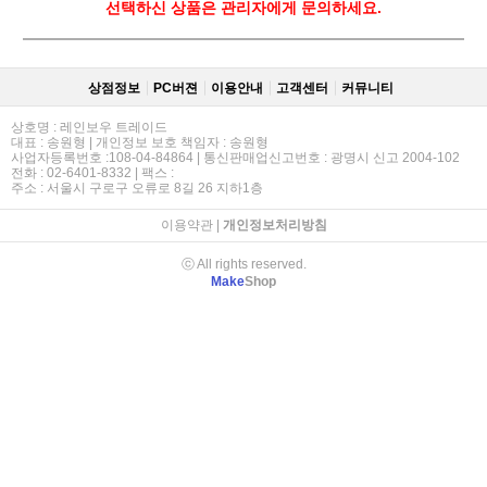
선택하신 상품은 관리자에게 문의하세요.
상점정보
PC버젼
이용안내
고객센터
커뮤니티
상호명 : 레인보우 트레이드
대표 : 송원형 | 개인정보 보호 책임자 : 송원형
사업자등록번호 :108-04-84864 | 통신판매업신고번호 : 광명시 신고 2004-102
전화 : 02-6401-8332 | 팩스 :
주소 : 서울시 구로구 오류로 8길 26 지하1층
이용약관
|
개인정보처리방침
ⓒ All rights reserved.
Make
Shop