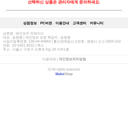
선택하신 상품은 관리자에게 문의하세요.
상점정보
PC버젼
이용안내
고객센터
커뮤니티
상호명 : 레인보우 트레이드
대표 : 송원형 | 개인정보 보호 책임자 : 송원형
사업자등록번호 :108-04-84864 | 통신판매업신고번호 : 광명시 신고 2004-102
전화 : 02-6401-8332 | 팩스 :
주소 : 서울시 구로구 오류로 8길 26 지하1층
이용약관
|
개인정보처리방침
ⓒ All rights reserved.
Make
Shop