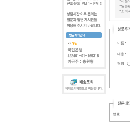
*제품
*밀봉
*소비
이름 :
내용 :
평점
번호