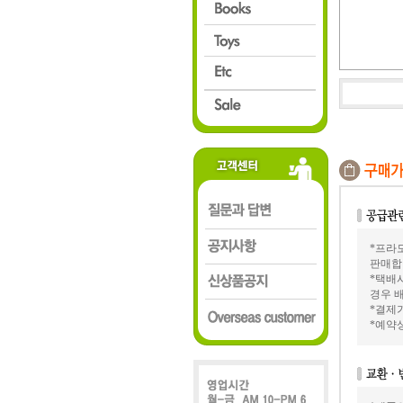
*프라모
판매합
*택배
경우 배
*결제가
*예약