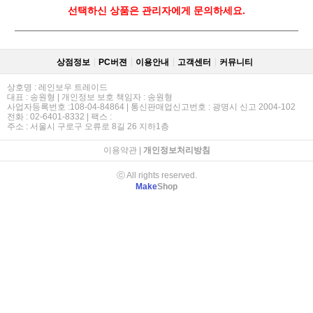
선택하신 상품은 관리자에게 문의하세요.
상점정보
PC버젼
이용안내
고객센터
커뮤니티
상호명 : 레인보우 트레이드
대표 : 송원형 | 개인정보 보호 책임자 : 송원형
사업자등록번호 :108-04-84864 | 통신판매업신고번호 : 광명시 신고 2004-102
전화 : 02-6401-8332 | 팩스 :
주소 : 서울시 구로구 오류로 8길 26 지하1층
이용약관
|
개인정보처리방침
ⓒ All rights reserved.
Make
Shop