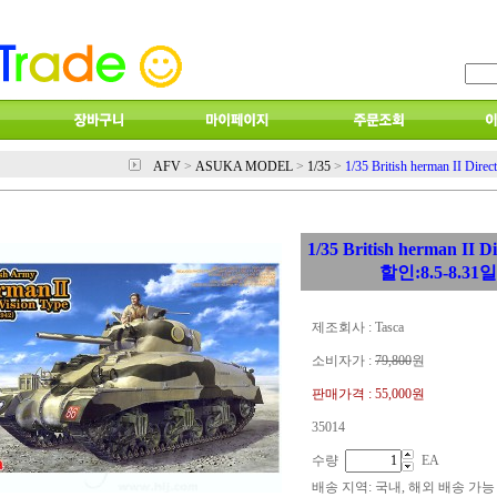
AFV
>
ASUKA MODEL
>
1/35
>
1/35 British herman II Di
1/35 British herman II 
할인:8.5-8.31
제조회사 : Tasca
소비자가 :
79,800
원
판매가격 :
55,000원
35014
수량
EA
배송 지역
: 국내, 해외 배송 가능