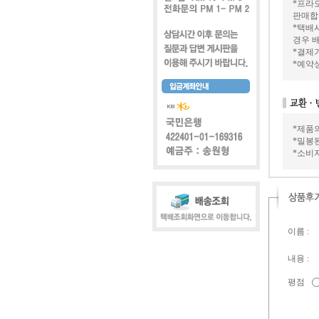
*프라모
판매합
*택배
경우 배
*결제가
*예약
*제품
*밀봉
*소비
이름 :
내용 :
평점