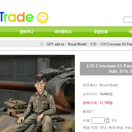
AFV add on
>
Royal Model
>
1/35
>
1/35 Crewman SS Panz
1/35 Crewman SS Panz
Italy 35% S
제조회사 : Royal Model
소비자가 :
18,000
원
판매가격 :
11,700원
RO627
수량
EA
배송 지역
: 국내, 해외 배송 가능