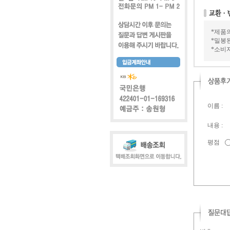
*제품
*밀봉
*소비
이름 :
내용 :
평점