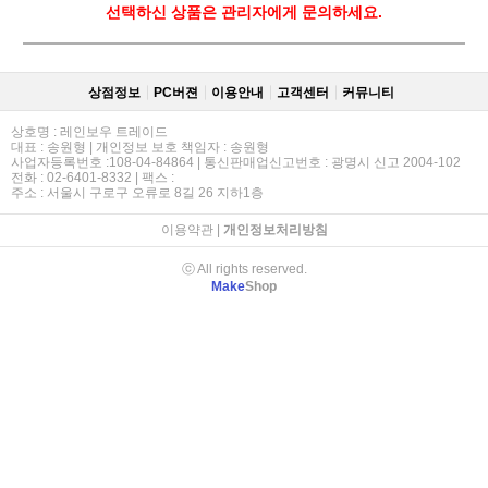
선택하신 상품은 관리자에게 문의하세요.
상점정보
PC버젼
이용안내
고객센터
커뮤니티
상호명 : 레인보우 트레이드
대표 : 송원형 | 개인정보 보호 책임자 : 송원형
사업자등록번호 :108-04-84864 | 통신판매업신고번호 : 광명시 신고 2004-102
전화 : 02-6401-8332 | 팩스 :
주소 : 서울시 구로구 오류로 8길 26 지하1층
이용약관
|
개인정보처리방침
ⓒ All rights reserved.
Make
Shop