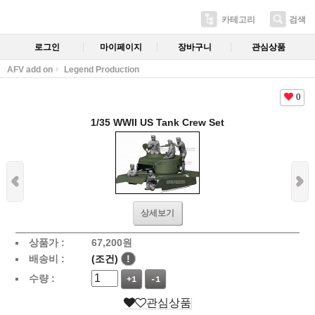
카테고리
검색
로그인
마이페이지
장바구니
관심상품
AFV add on
Legend Production
0
1/35 WWII US Tank Crew Set
상세보기
상품가 :
67,200
원
배송비 :
(조건)
!
수량 :
+1
-1
관심상품