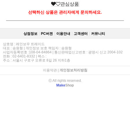
관심상품
선택하신 상품은 관리자에게 문의하세요.
상점정보
PC버젼
이용안내
고객센터
커뮤니티
상호명 : 레인보우 트레이드
대표 : 송원형 | 개인정보 보호 책임자 : 송원형
사업자등록번호 :108-04-84864 | 통신판매업신고번호 : 광명시 신고 2004-102
전화 : 02-6401-8332 | 팩스 :
주소 : 서울시 구로구 오류로 8길 26 지하1층
이용약관
|
개인정보처리방침
ⓒ All rights reserved.
Make
Shop