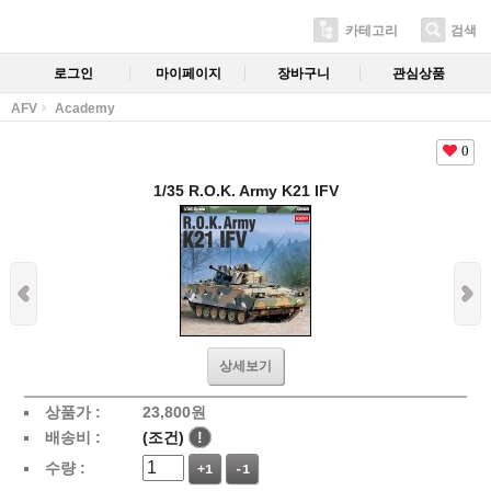
카테고리
검색
로그인
마이페이지
장바구니
관심상품
AFV
Academy
0
1/35 R.O.K. Army K21 IFV
상세보기
상품가 :
23,800
원
배송비 :
(조건)
!
수량 :
+1
-1