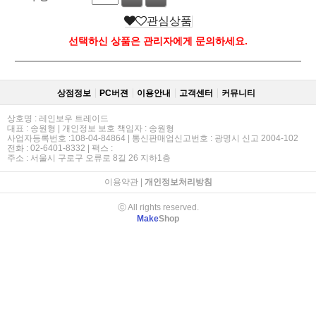
관심상품
선택하신 상품은 관리자에게 문의하세요.
상점정보
PC버젼
이용안내
고객센터
커뮤니티
상호명 : 레인보우 트레이드
대표 : 송원형 | 개인정보 보호 책임자 : 송원형
사업자등록번호 :108-04-84864 | 통신판매업신고번호 : 광명시 신고 2004-102
전화 : 02-6401-8332 | 팩스 :
주소 : 서울시 구로구 오류로 8길 26 지하1층
이용약관
|
개인정보처리방침
ⓒ All rights reserved.
Make
Shop