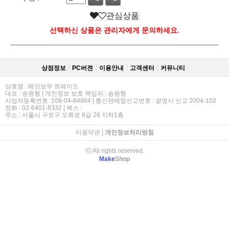
관심상품
선택하신 상품은 관리자에게 문의하세요.
상점정보
PC버젼
이용안내
고객센터
커뮤니티
상호명 : 레인보우 트레이드
대표 : 송원형 | 개인정보 보호 책임자 : 송원형
사업자등록번호 :108-04-84864 | 통신판매업신고번호 : 광명시 신고 2004-102
전화 : 02-6401-8332 | 팩스 :
주소 : 서울시 구로구 오류로 8길 26 지하1층
이용약관
|
개인정보처리방침
ⓒ All rights reserved.
Make
Shop