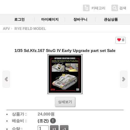
카테고리
검색
로그인
마이페이지
장바구니
관심상품
AFV
RYE FIELD MODEL
0
1/35 Sd.Kfz.167 StuG IV Early Upgrade part set Sale
상세보기
상품가 :
24,000
원
배송비 :
(조건)
!
수량 :
+1
-1