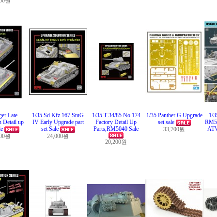
000원
ger Late
1/35 Sd.Kfz.167 StuG
1/35 T-34/85 No.174
1/35 Panther G Upgrade
1/3
 Detail up
IV Early Upgrade part
Factory Detail Up
set sale
RM5
le
set Sale
Parts,RM5040 Sale
ATV
33,700원
000원
24,000원
20,200원