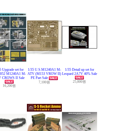
5 Upgrade set for
1/35 U.S.M1240A1 M-
1/35 Detail up set for
052 M1240A1 M-
ATV (M153 VROW II)
Leopard 2A7V 40% Sale
 CROWS II Sale
PE Part Sale
25,800원
7,100원
16,200원