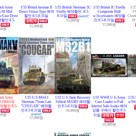
tish Army
1/35 British herman II
1/35 British Sherman 5C
1/35 British IC Firefly
1/3
 III Mid
Direct Vision Type 예약
Firefly 예약할인 :8.5-
Composite Hull
VC
w/Cast Drive
할인:8.5-8.31일
8.31일
w/Accessaires 예약할
Chee
할인:8.5-
인:8.5-8.31일
약할
55,000원
일
57,000원
55,000원
000원
tish Army
1/35 U.S.M4A3
1/35 U.S.Tank Recovery
1/35 WWII U.S.Army
1/35
5 (M4A4)
Sherman 75mm Late
Vehicle M32B1 예약할
Case Loader w/Full
w/Wo
예약할인:8.5-
"COUGAR" 예약할
인:8.5-8.31일
Interior Sale Asuka 예약
일
인:8.5-8.31일
상품 구매시 할인:8.5-
59,800원
000원
31일
57,000원
19,900원