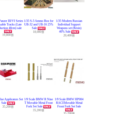
Panzer III/VI Series
1/35 S-5 Ammo Box for
1/35 Modern Russian
able Tracks (Late
UB-32 and UB-16 25%
Individual Support
uction 40cm) sale
Sale
Weapons set (Resin)
40% Sale
18,000원
19,800원
20,400원
ue Applicators Set
1/9 Scale BMW R Nine
1/9 Scale BMW HP004
Sale
T Movable Metal Front
RACEMovable Metal
Fork Set Sale
Front Fork Set Sale
35,200원
35,200원
35,200원