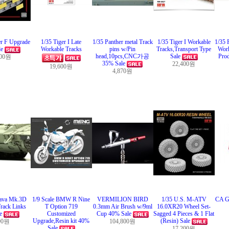
er F Upgrade
1/35 Tiger I Late
1/35 Panther metal Track
1/35 Tiger I Workable
1/35 
le
Workable Tracks
pins w/Pin
Tracks,Transport Type
Work
head,10pcs,CNC가공
Sale
Prod
600원
35% Sale
22,400원
19,600원
4,870원
ava Mk.3D
1/9 Scale BMW R Nine
VERMILION BIRD
1/35 U.S. M-ATV
CA Gl
rack Links
T Option 719
0.3mm Air Brush w/9ml
16.0XR20 Wheel Set-
le
Customized
Cup 40% Sale
Sagged 4 Pieces & 1 Flat
Upgrade,Resin kit 40%
(Resin) Sale
00원
104,800원
Sale
17,200원