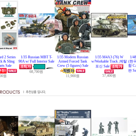
rd 2 Series
1/35 Russian MBT T-
1/35 Modern Russian
1/35 M4A3 (76) W
1/4
k & Sling
90A w/ Full Interior Sale
Armed Forced Tank
w/Workable Track ,메탈
(한국
rts Sale
Crew (5 figures) Sale
함 C
포신 Sale
판 Sa
68,700원
57,400원
600원
11,900원