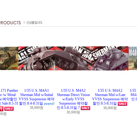
.171 Panther
1/35 U.S. M4A1
1/35 U.S. M4A2
1/35 U.S. M4A2
1/35
e /w Metal
Sherman Mid w/Initial
Sherman Direct Vision
Sherman Mid w/Late
M4
suka 예약할인
VVSS Suspension 예약
w/Early VVSS
VVSS Suspension 예약
인:
le:8.5-31
할인:8.4-8.31일
Suspension 예약할
할인:8.5-8.31일
38,000원
인:8.5-8.31일 7
38,000원
38,000원
900원