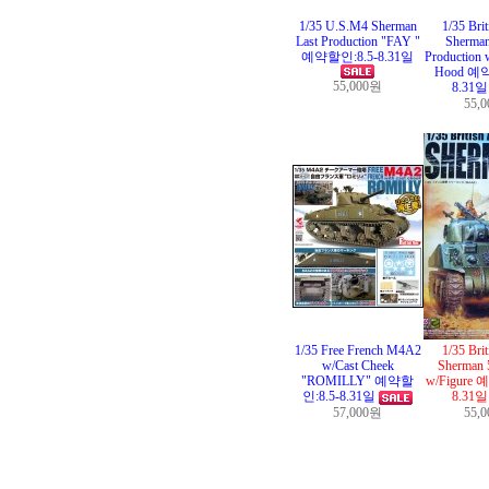
1/35 U.S.M4 Sherman
1/35 Bri
Last Production "FAY "
Sherman
예약할인:8.5-8.31일
Production 
Hood 예약
55,000원
8.31
55,
1/35 Free French M4A2
1/35 Bri
w/Cast Cheek
Sherman 
"ROMILLY" 예약할
w/Figure 
인:8.5-8.31일
8.31
57,000원
55,