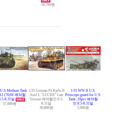
56,700원
 U.S.Medium Tank
1/35 German Pz.Kpfw.II
1/35 WW II U.S.
A1 (76)W 예약할
Ausf.L "LUCHS" Late
Periscope guard for U.S.
8.5-8.31일
Version 예약할인:8.5-
Tank ,10pcs 예약할
8.31일
인:8.5-8.31일
57,000원
39,800원
5,000원