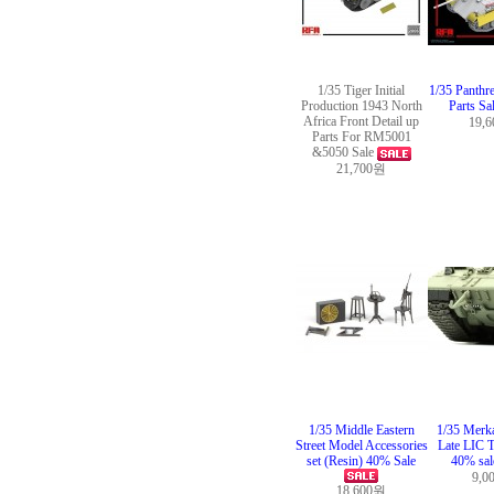
1/35 Tiger Initial
1/35 Panthr
Production 1943 North
Parts Sa
Africa Front Detail up
19,
Parts For RM5001
&5050 Sale
21,700원
1/35 Middle Eastern
1/35 Merk
Street Model Accessories
Late LIC T
set (Resin) 40% Sale
40% sa
9,0
18,600원