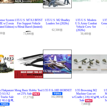
fense System
1/35 U.S. M7A3 BFIST
1/35 U.S. M2 Bradley
1/35 U.S. Modern
1/3
 w/2 resin
Fire Support Vehicle
Loaders Set (2020s)
U.S.Army Combat
Gene
ited Edition)
w/Metal Barrel (limited)
Vehicle Crew Set
62,500원
(2020s)
200원
73,800원
50,400원
 Flakpanzer
Meng Basic Hobby Tool
1/35 F/A-18D HORNET
1/35 Browning M2
1/
 A1/A2
set 25% Sale
Machine Gun set
M
102,000원
Tracks Sale
w/Cradle ( 2개) 비닐백,
w/Cr
17,175원
한 박스얼룩,
Sale
S
7,000원