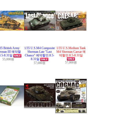
35 British Army
1/35 U.S.M4 Composite
1/35 U.S.Medium Tank
erman III 예약할
Sherman Late "Last
M4 Sherman Caesar 예
8.5-8.31일
Chance" 예약할인:8.5-
약할인:8.5-8.31일
8.31일
55,000원
57,000원
57,000원