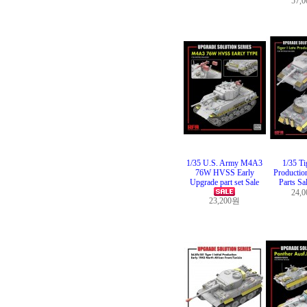
57,
1/35 U.S. Army M4A3
1/35 Ti
76W HVSS Early
Production
Upgrade part set Sale
Parts Sa
24,
23,200원