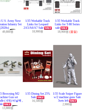
5 U.S. Army Next
1/35 Workable Track
1/35 Workable Track
ration Infantry Set
Links for Leopard
Links for T-80 Series
(2020s)
2A5/A6/A7 Sale
sale
18,900원
49,800원
18,900원
(품절)
35 Browning M2
1/35 Dining Set 25%
1/35 Scale Sniper Figure
achine Gun set
Sale
w/2 machine guns Sale
adle ( 4개) 비닐백 ,
3sets left
16,500원
ale
2,900원
13,800원