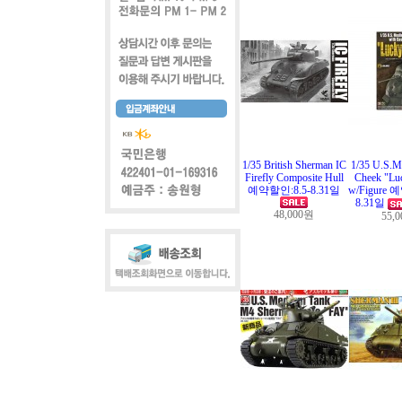
1/35 British Sherman IC
1/35 U.S.M
Firefly Composite Hull
Cheek "Luc
예약할인:8.5-8.31일
w/Figure 
8.31일
48,000원
55,