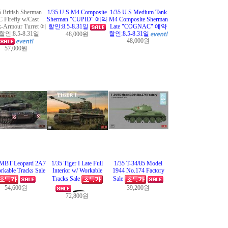
5 British Sherman
1/35 U.S.M4 Composite
1/35 U.S Medium Tank
 Firefly w/Cast
Sherman "CUPID" 예약
M4 Composite Sherman
k-Armour Turret 예
할인:8.5-8.31일
Late "COGNAC" 예약
인:8.5-8.31일
할인:8.5-8.31일
48,000원
48,000원
57,000원
 MBT Leopard 2A7
1/35 Tiger I Late Full
1/35 T-34/85 Model
rkable Tracks Sale
Interior w/ Workable
1944 No.174 Factory
Tracks Sale
Sale
54,600원
39,200원
72,800원