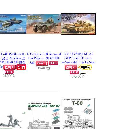
8 F-4E Panthom II
1/35 British RR Armored
1/35 US MBT M1A2
 공군 Marking 포
Car Pattern 1914/1920
SEP Tusk I/Tusk II
ARTOGRAF 한정
w/Workable Tracks Sale
Sale
le
36,400원
64,500원
57,400원