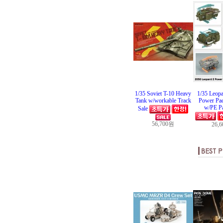
1/35 Soviet T-10 Heavy
1/35 Leopa
Tank w/workable Track
Power Pac
w/PE Pa
Sale
56,700원
26,