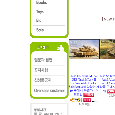
1/35 US MBT M1A2
1/35 Sd.Kfz
SEP Tusk I/Tusk II
Ausf.A Lat
w/Workable Tracks
Barrel A
Sale:Asuka 예약할인 제
상품 구매시 Sa
품 구매시 특별가:8.5-
일
8.31일
29,
39,900원