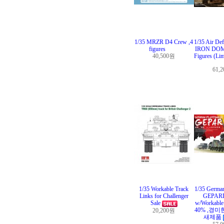
1/35 MRZR D4 Crew ,4
1/35 Air De
figures
IRON DOME
40,500원
Figures (Lim
61,
1/35 Workable Track
1/35 German
Links for Challenger
GEPARD
Sale
w/Workable 
40% ,경미
20,200원
새제품