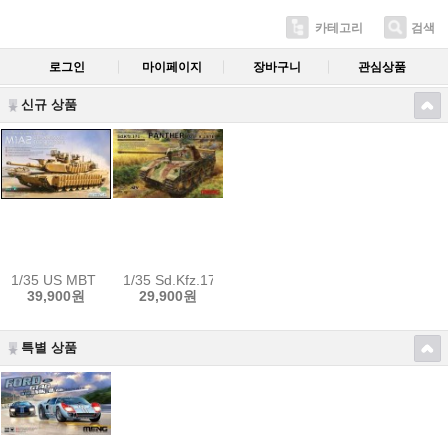
카테고리
검색
로그인
마이페이지
장바구니
관심상품
신규 상품
1/35 US MBT M1A2 SEP Tusk I/Tusk II w/Workable Tracks Sa
1/35 Sd.Kfz.171 Panther Ausf.A Late /w Metal
39,900원
29,900원
특별 상품