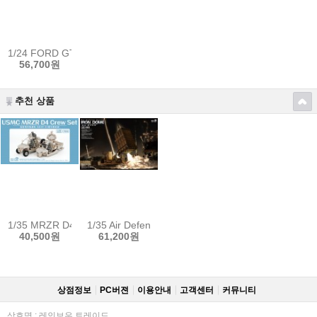
1/24 FORD GT40 MK.II 66' w/ Full Interior Sale
56,700원
추천 상품
1/35 MRZR D4 Crew ,4 figures
1/35 Air Defense System IRON DOME w/2 resin Figu
40,500원
61,200원
상점정보
PC버젼
이용안내
고객센터
커뮤니티
상호명 : 레인보우 트레이드