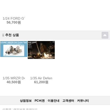
1/24 FORD GT40 MK.II 66' w/ Full Interior Sale
56,700원
추천 상품
1/35 MRZR D4 Crew ,4 figures
1/35 Air Defense System IRON DOME w/2 resin Figu
40,500원
61,200원
상점정보
PC버젼
이용안내
고객센터
커뮤니티
상호명 : 레인보우 트레이드