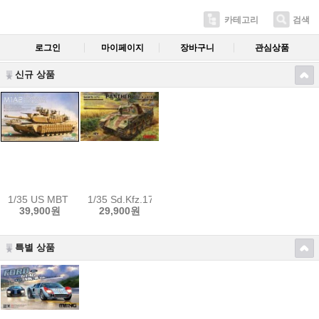
카테고리
검색
로그인
마이페이지
장바구니
관심상품
신규 상품
1/35 US MBT M1A2 SEP Tusk I/Tusk II w/Workable Tracks Sa
1/35 Sd.Kfz.171 Panther Ausf.A Late /w Metal
39,900원
29,900원
특별 상품