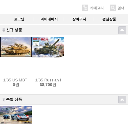
카테고리
검색
로그인
마이페이지
장바구니
관심상품
신규 상품
1/35 US MBT M1A2 SEP Tusk I/Tusk II w/Workable Tracks
1/35 Russian MBT T-90A w/ Full Interior Sale
0원
68,700원
특별 상품