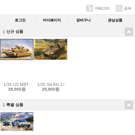
카테고리
검색
로그인
마이페이지
장바구니
관심상품
신규 상품
1/35 US MBT M1A2 SEP Tusk I/Tusk II w/Workable Tracks Sa
1/35 Sd.Kfz.171 Panther Ausf.A Late /w Metal
39,900원
29,900원
특별 상품