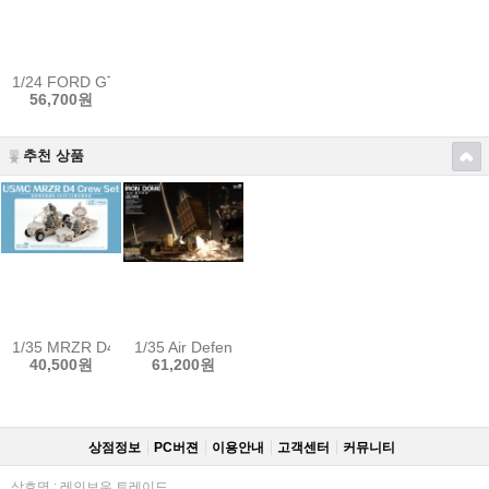
1/24 FORD GT40 MK.II 66' w/ Full Interior Sale
56,700원
추천 상품
1/35 MRZR D4 Crew ,4 figures
1/35 Air Defense System IRON DOME w/2 resin Figu
40,500원
61,200원
상점정보
PC버젼
이용안내
고객센터
커뮤니티
상호명 : 레인보우 트레이드