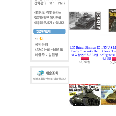
1/35 British Sherman IC
1/35 U.S.M
Firefly Composite Hull
Cheek "Luc
예약할인:8.5-8.31일
w/Figure 
8.31일
48,000원
55,