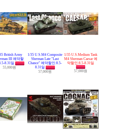
35 British Army
1/35 U.S.M4 Composite
1/35 U.S.Medium Tank
erman III 예약할
Sherman Late "Last
M4 Sherman Caesar 예
8.5-8.31일
Chance" 예약할인:8.5-
약할인:8.5-8.31일
8.31일
55,000원
57,000원
57,000원