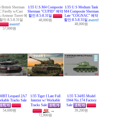
5 British Sherman
1/35 U.S.M4 Composite
1/35 U.S Medium Tank
 Firefly w/Cast
Sherman "CUPID" 예약
M4 Composite Sherman
k-Armour Turret 예
할인:8.5-8.31일
Late "COGNAC" 예약
인:8.5-8.31일
할인:8.5-8.31일
48,000원
48,000원
57,000원
 MBT Leopard 2A7
1/35 Tiger I Late Full
1/35 T-34/85 Model
rkable Tracks Sale
Interior w/ Workable
1944 No.174 Factory
Tracks Sale
Sale
54,600원
39,200원
72,800원