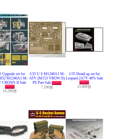
5 Upgrade set for
1/35 U.S.M1240A1 M-
1/35 Detail up set for
052 M1240A1 M-
ATV (M153 VROW II)
Leopard 2A7V 40% Sale
 CROWS II Sale
PE Part Sale
25,800원
7,100원
16,200원