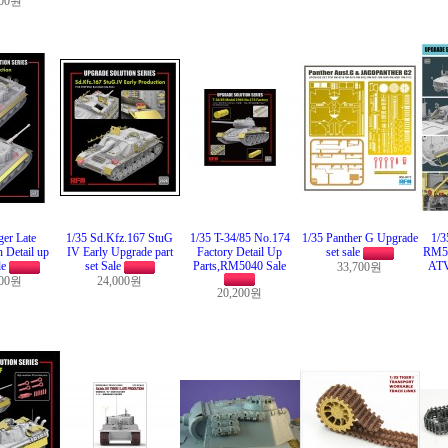
000원
ger Late
1/35 Sd.Kfz.167 StuG
1/35 T-34/85 No.174
1/35 Panther G Upgrade
1/3
 Detail up
IV Early Upgrade part
Factory Detail Up
set sale
RM5
le
set Sale
Parts,RM5040 Sale
ATV
33,700원
000원
24,000원
20,200원