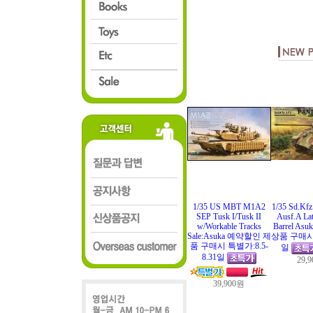
1/35 US MBT M1A2
1/35 Sd.Kfz
SEP Tusk I/Tusk II
Ausf.A Lat
w/Workable Tracks
Barrel A
Sale:Asuka 예약할인 제
상품 구매시 Sa
품 구매시 특별가:8.5-
일
8.31일
29,
39,900원