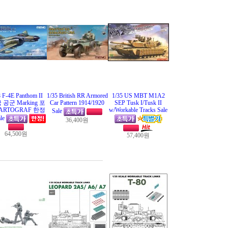
8 F-4E Panthom II
1/35 British RR Armored
1/35 US MBT M1A2
 공군 Marking 포
Car Pattern 1914/1920
SEP Tusk I/Tusk II
ARTOGRAF 한정
w/Workable Tracks Sale
Sale
le
36,400원
64,500원
57,400원