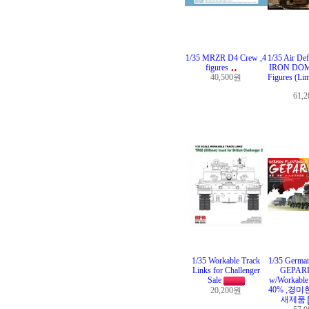
1/35 MRZR D4 Crew ,4
1/35 Air De
figures
IRON DOME
40,500원
Figures (Lim
61,
1/35 Workable Track
1/35 German
Links for Challenger
GEPARD
Sale
w/Workable 
40% ,경미
20,200원
새제품