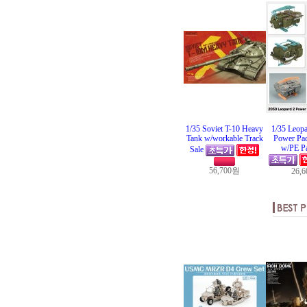
1/35 Soviet T-10 Heavy
1/35 Leopa
Tank w/workable Track
Power Pac
w/PE Pa
Sale
56,700원
26,