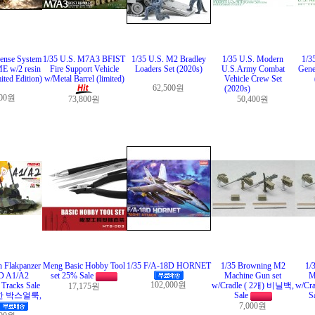
fense System
1/35 U.S. M7A3 BFIST
1/35 U.S. M2 Bradley
1/35 U.S. Modern
1/3
 w/2 resin
Fire Support Vehicle
Loaders Set (2020s)
U.S.Army Combat
Gene
ited Edition)
w/Metal Barrel (limited)
Vehicle Crew Set
62,500원
(2020s)
200원
73,800원
50,400원
 Flakpanzer
Meng Basic Hobby Tool
1/35 F/A-18D HORNET
1/35 Browning M2
1/
 A1/A2
set 25% Sale
Machine Gun set
M
102,000원
Tracks Sale
w/Cradle ( 2개) 비닐백,
w/Cr
17,175원
한 박스얼룩,
Sale
S
7,000원