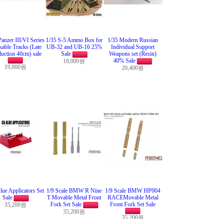
Panzer III/VI Series
1/35 S-5 Ammo Box for
1/35 Modern Russian
able Tracks (Late
UB-32 and UB-16 25%
Individual Support
uction 40cm) sale
Sale
Weapons set (Resin)
40% Sale
18,000원
19,800원
20,400원
ue Applicators Set
1/9 Scale BMW R Nine
1/9 Scale BMW HP004
Sale
T Movable Metal Front
RACEMovable Metal
Fork Set Sale
Front Fork Set Sale
35,200원
35,200원
35,200원