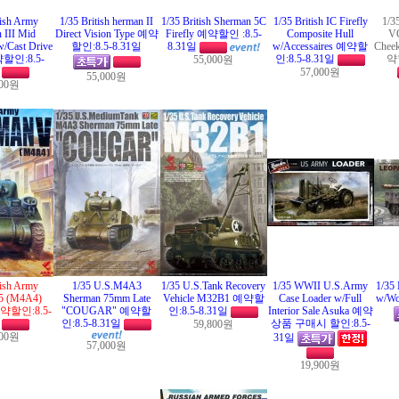
tish Army
1/35 British herman II
1/35 British Sherman 5C
1/35 British IC Firefly
1/3
 III Mid
Direct Vision Type 예약
Firefly 예약할인 :8.5-
Composite Hull
VC
w/Cast Drive
할인:8.5-8.31일
8.31일
w/Accessaires 예약할
Chee
할인:8.5-
인:8.5-8.31일
약할
55,000원
일
57,000원
55,000원
000원
tish Army
1/35 U.S.M4A3
1/35 U.S.Tank Recovery
1/35 WWII U.S.Army
1/35
5 (M4A4)
Sherman 75mm Late
Vehicle M32B1 예약할
Case Loader w/Full
w/Wo
예약할인:8.5-
"COUGAR" 예약할
인:8.5-8.31일
Interior Sale Asuka 예약
일
인:8.5-8.31일
상품 구매시 할인:8.5-
59,800원
000원
31일
57,000원
19,900원