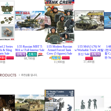
rd 2 Series
1/35 Russian MBT T-
1/35 Modern Russian
1/35 M4A3 (76) W
1/4
k & Sling
90A w/ Full Interior Sale
Armed Forced Tank
w/Workable Track ,메탈
(한국
rts Sale
Crew (5 figures) Sale
함 C
포신 Sale
판 Sa
68,700원
57,400원
600원
11,900원