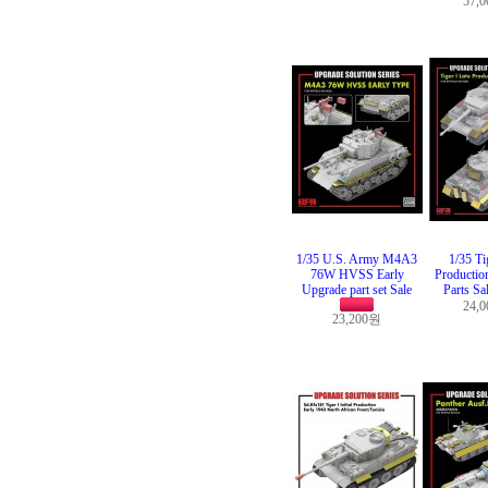
57,
1/35 U.S. Army M4A3
1/35 Ti
76W HVSS Early
Production
Upgrade part set Sale
Parts Sa
24,
23,200원