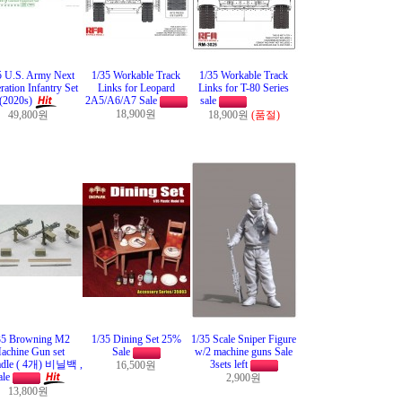
5 U.S. Army Next
1/35 Workable Track
1/35 Workable Track
ration Infantry Set
Links for Leopard
Links for T-80 Series
(2020s)
2A5/A6/A7 Sale
sale
18,900원
49,800원
18,900원
(품절)
35 Browning M2
1/35 Dining Set 25%
1/35 Scale Sniper Figure
achine Gun set
Sale
w/2 machine guns Sale
adle ( 4개) 비닐백 ,
3sets left
16,500원
ale
2,900원
13,800원