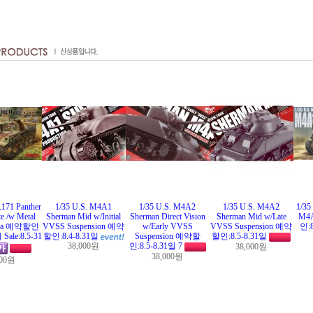
.171 Panther
1/35 U.S. M4A1
1/35 U.S. M4A2
1/35 U.S. M4A2
1/35
e /w Metal
Sherman Mid w/Initial
Sherman Direct Vision
Sherman Mid w/Late
M4
suka 예약할인
VVSS Suspension 예약
w/Early VVSS
VVSS Suspension 예약
인:
le:8.5-31
할인:8.4-8.31일
Suspension 예약할
할인:8.5-8.31일
38,000원
인:8.5-8.31일 7
38,000원
38,000원
900원