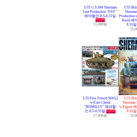
1/35 U.S.M4 Sherman
1/35 Bri
Last Production "FAY "
Sherman
예약할인:8.5-8.31일
Production 
Hood 예약
55,000원
8.31
55,
1/35 Free French M4A2
1/35 Bri
w/Cast Cheek
Sherman 
"ROMILLY" 예약할
w/Figure 
인:8.5-8.31일
8.31
57,000원
55,