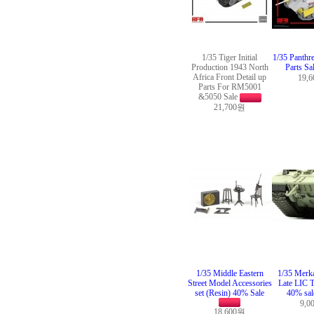
1/35 Tiger Initial
1/35 Panthr
Production 1943 North
Parts Sa
Africa Front Detail up
19,
Parts For RM5001
&5050 Sale
21,700원
1/35 Middle Eastern
1/35 Merk
Street Model Accessories
Late LIC T
set (Resin) 40% Sale
40% sa
9,0
18,600원