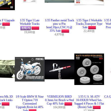
er F Upgrade
1/35 Tiger I Late
1/35 Panther metal Track
1/35 Tiger I Workable
1/35 
le
Workable Tracks
pins w/Pin
Tracks,Transport Type
Work
head,10pcs,CNC가공
Sale
Prod
600원
35% Sale
22,400원
19,600원
4,870원
ava Mk.3D
1/9 Scale BMW R Nine
VERMILION BIRD
1/35 U.S. M-ATV
CA Gl
rack Links
T Option 719
0.3mm Air Brush w/9ml
16.0XR20 Wheel Set-
le
Customized
Cup 40% Sale
Sagged 4 Pieces & 1 Flat
Upgrade,Resin kit 40%
(Resin) Sale
00원
104,800원
Sale
17,200원