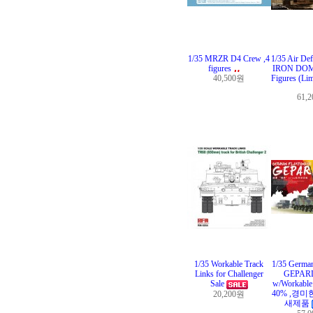
1/35 MRZR D4 Crew ,4
1/35 Air De
figures
IRON DOME
40,500원
Figures (Lim
61,
1/35 Workable Track
1/35 German
Links for Challenger
GEPARD
Sale
w/Workable 
40% ,경미
20,200원
새제품