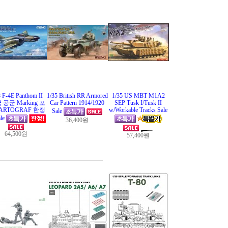
8 F-4E Panthom II
1/35 British RR Armored
1/35 US MBT M1A2
 공군 Marking 포
Car Pattern 1914/1920
SEP Tusk I/Tusk II
ARTOGRAF 한정
w/Workable Tracks Sale
Sale
le
36,400원
64,500원
57,400원