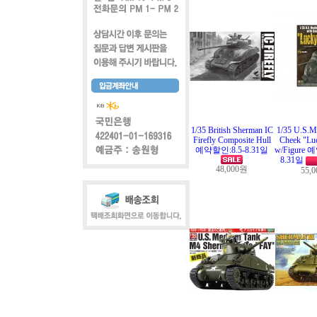
1/35 British Sherman IC
1/35 U.S.M
Firefly Composite Hull
Cheek "Luc
예약할인:8.5-8.31일
w/Figure 
8.31일
48,000원
55,