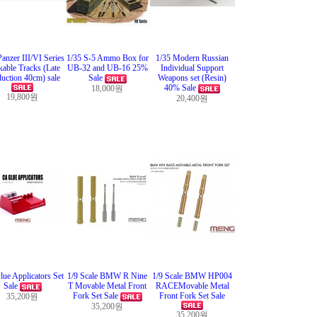
Panzer III/VI Series
1/35 S-5 Ammo Box for
1/35 Modern Russian
able Tracks (Late
UB-32 and UB-16 25%
Individual Support
uction 40cm) sale
Sale
Weapons set (Resin)
40% Sale
18,000원
19,800원
20,400원
ue Applicators Set
1/9 Scale BMW R Nine
1/9 Scale BMW HP004
Sale
T Movable Metal Front
RACEMovable Metal
Fork Set Sale
Front Fork Set Sale
35,200원
35,200원
35,200원