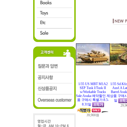
1/35 US MBT M1A2
1/35 Sd.Kfz
SEP Tusk I/Tusk II
Ausf.A Lat
w/Workable Tracks
Barrel A
Sale:Asuka 예약할인 제
상품 구매시 Sa
품 구매시 특별가:8.5-
일
8.31일
29,
39,900원