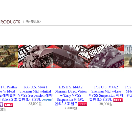
.171 Panther
1/35 U.S. M4A1
1/35 U.S. M4A2
1/35 U.S. M4A2
1/35
e /w Metal
Sherman Mid w/Initial
Sherman Direct Vision
Sherman Mid w/Late
M4
suka 예약할인
VVSS Suspension 예약
w/Early VVSS
VVSS Suspension 예약
인:
le:8.5-31
할인:8.4-8.31일
Suspension 예약할
할인:8.5-8.31일
38,000원
인:8.5-8.31일 7
38,000원
38,000원
900원