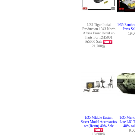
1/35 Tiger Initial
1/35 Panthr
Production 1943 North
Parts Sa
Africa Front Detail up
19,
Parts For RM5001
&5050 Sale
21,700원
1/35 Middle Eastern
1/35 Merk
Street Model Accessories
Late LIC T
set (Resin) 40% Sale
40% sa
9,0
18,600원