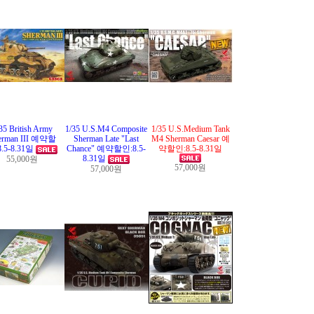
35 British Army
1/35 U.S.M4 Composite
1/35 U.S.Medium Tank
erman III 예약할
Sherman Late "Last
M4 Sherman Caesar 예
8.5-8.31일
Chance" 예약할인:8.5-
약할인:8.5-8.31일
8.31일
55,000원
57,000원
57,000원