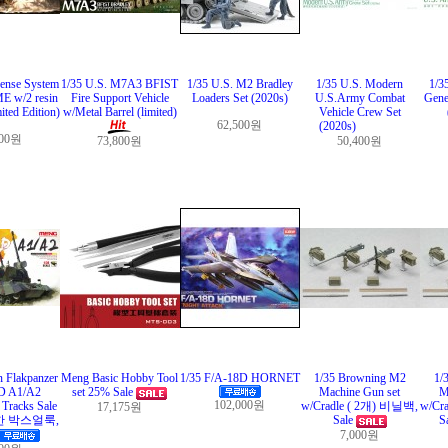
fense System
1/35 U.S. M7A3 BFIST
1/35 U.S. M2 Bradley
1/35 U.S. Modern
1/3
 w/2 resin
Fire Support Vehicle
Loaders Set (2020s)
U.S.Army Combat
Gene
ited Edition)
w/Metal Barrel (limited)
Vehicle Crew Set
62,500원
(2020s)
200원
73,800원
50,400원
 Flakpanzer
Meng Basic Hobby Tool
1/35 F/A-18D HORNET
1/35 Browning M2
1/
 A1/A2
set 25% Sale
Machine Gun set
M
102,000원
Tracks Sale
w/Cradle ( 2개) 비닐백,
w/Cr
17,175원
한 박스얼룩,
Sale
S
7,000원