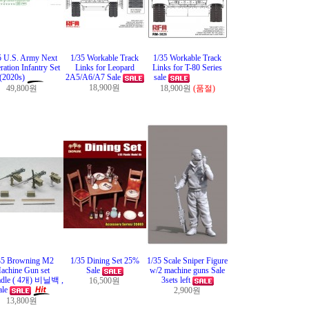
5 U.S. Army Next
1/35 Workable Track
1/35 Workable Track
ration Infantry Set
Links for Leopard
Links for T-80 Series
(2020s)
2A5/A6/A7 Sale
sale
18,900원
49,800원
18,900원
(품절)
35 Browning M2
1/35 Dining Set 25%
1/35 Scale Sniper Figure
achine Gun set
Sale
w/2 machine guns Sale
adle ( 4개) 비닐백 ,
3sets left
16,500원
ale
2,900원
13,800원