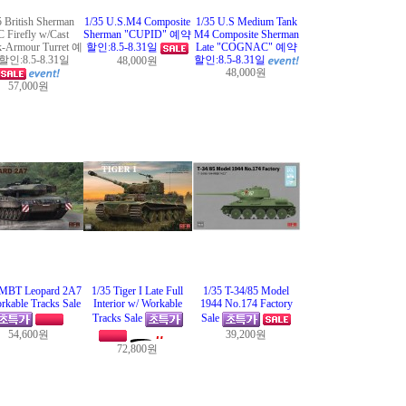
5 British Sherman
1/35 U.S.M4 Composite
1/35 U.S Medium Tank
 Firefly w/Cast
Sherman "CUPID" 예약
M4 Composite Sherman
k-Armour Turret 예
할인:8.5-8.31일
Late "COGNAC" 예약
인:8.5-8.31일
할인:8.5-8.31일
48,000원
48,000원
57,000원
 MBT Leopard 2A7
1/35 Tiger I Late Full
1/35 T-34/85 Model
rkable Tracks Sale
Interior w/ Workable
1944 No.174 Factory
Tracks Sale
Sale
54,600원
39,200원
72,800원