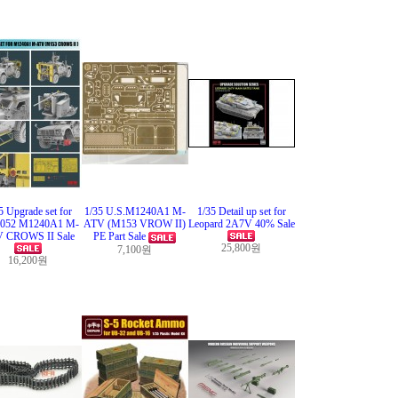
5 Upgrade set for
1/35 U.S.M1240A1 M-
1/35 Detail up set for
052 M1240A1 M-
ATV (M153 VROW II)
Leopard 2A7V 40% Sale
 CROWS II Sale
PE Part Sale
25,800원
7,100원
16,200원