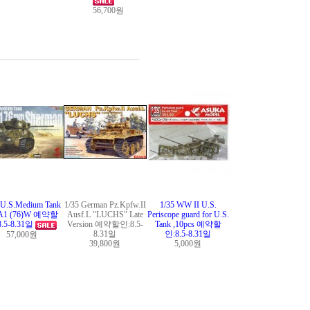
56,700원
 U.S.Medium Tank
1/35 German Pz.Kpfw.II
1/35 WW II U.S.
A1 (76)W 예약할
Ausf.L "LUCHS" Late
Periscope guard for U.S.
8.5-8.31일
Version 예약할인:8.5-
Tank ,10pcs 예약할
8.31일
인:8.5-8.31일
57,000원
39,800원
5,000원