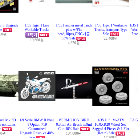
er F Upgrade
1/35 Tiger I Late
1/35 Panther metal Track
1/35 Tiger I Workable
1/35 
le
Workable Tracks
pins w/Pin
Tracks,Transport Type
Work
head,10pcs,CNC가공
Sale
Prod
600원
35% Sale
22,400원
19,600원
4,870원
ava Mk.3D
1/9 Scale BMW R Nine
VERMILION BIRD
1/35 U.S. M-ATV
CA Gl
rack Links
T Option 719
0.3mm Air Brush w/9ml
16.0XR20 Wheel Set-
le
Customized
Cup 40% Sale
Sagged 4 Pieces & 1 Flat
Upgrade,Resin kit 40%
(Resin) Sale
00원
104,800원
Sale
17,200원