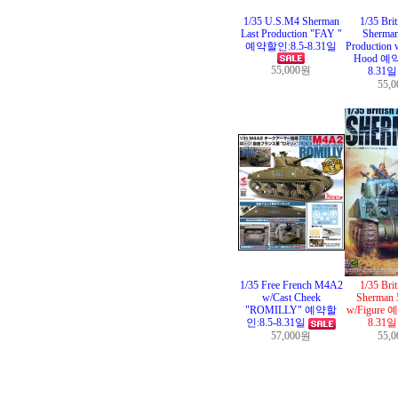
1/35 U.S.M4 Sherman
1/35 Bri
Last Production "FAY "
Sherman
예약할인:8.5-8.31일
Production 
Hood 예약
55,000원
8.31
55,
1/35 Free French M4A2
1/35 Bri
w/Cast Cheek
Sherman 
"ROMILLY" 예약할
w/Figure 
인:8.5-8.31일
8.31
57,000원
55,