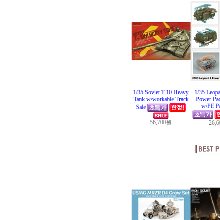
1/35 Soviet T-10 Heavy
1/35 Leopa
Tank w/workable Track
Power Pac
w/PE Pa
Sale
56,700원
26,