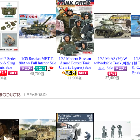
rd 2 Series
1/35 Russian MBT T-
1/35 Modern Russian
1/35 M4A3 (76) W
1/4
k & Sling
90A w/ Full Interior Sale
Armed Forced Tank
w/Workable Track ,메탈
(한국
rts Sale
Crew (5 figures) Sale
함 C
포신 Sale
판 Sa
68,700원
57,400원
600원
11,900원