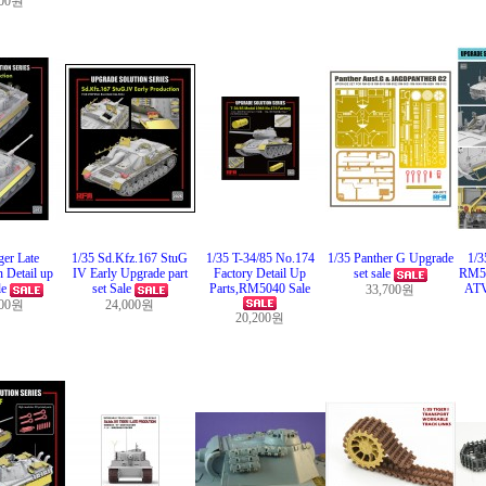
000원
ger Late
1/35 Sd.Kfz.167 StuG
1/35 T-34/85 No.174
1/35 Panther G Upgrade
1/3
 Detail up
IV Early Upgrade part
Factory Detail Up
set sale
RM5
le
set Sale
Parts,RM5040 Sale
ATV
33,700원
000원
24,000원
20,200원