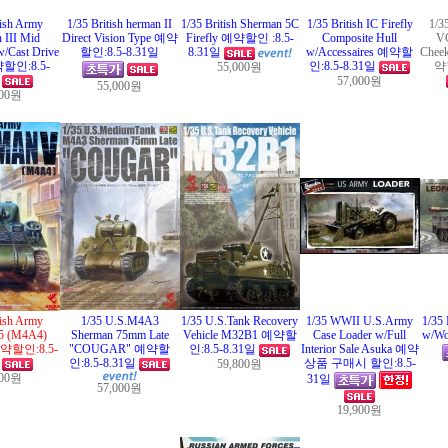
tish Army
1/35 British herman II
1/35 British Sherman 5C
1/35 British IC Firefly
1/3
 III Mid
Direct Vision Type 예약
Firefly 예약할인 :8.5-
Composite Hull
VC
w/Cast Drive
할인:8.5-8.31일
8.31일
w/Accessaires 예약할
Chee
할인:8.5-
인:8.5-8.31일
약할
55,000원
일
57,000원
55,000원
000원
tish Army
1/35 U.S.M4A3
1/35 U.S.Tank Recovery
1/35 WWII U.S.Army
1/35
5 (M4A4)
Sherman 75mm Late
Vehicle M32B1 예약할
Case Loader w/Full
w/Wo
예약할인:8.5-
"COUGAR" 예약할
인:8.5-8.31일
Interior Sale Asuka 예약
일
인:8.5-8.31일
상품 구매시 할인:8.5-
59,800원
000원
31일
57,000원
19,900원