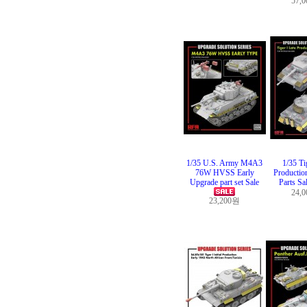
57,
1/35 U.S. Army M4A3
1/35 Ti
76W HVSS Early
Production
Upgrade part set Sale
Parts Sa
24,
23,200원