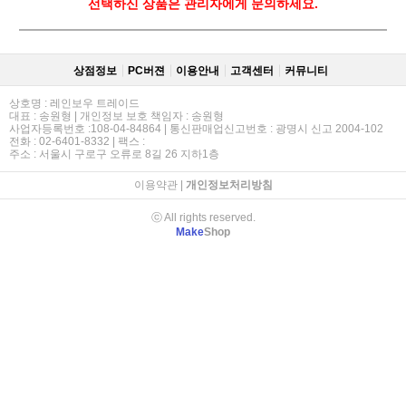
선택하신 상품은 관리자에게 문의하세요.
상점정보
PC버젼
이용안내
고객센터
커뮤니티
상호명 : 레인보우 트레이드
대표 : 송원형 | 개인정보 보호 책임자 : 송원형
사업자등록번호 :108-04-84864 | 통신판매업신고번호 : 광명시 신고 2004-102
전화 : 02-6401-8332 | 팩스 :
주소 : 서울시 구로구 오류로 8길 26 지하1층
이용약관
|
개인정보처리방침
ⓒ All rights reserved.
Make
Shop