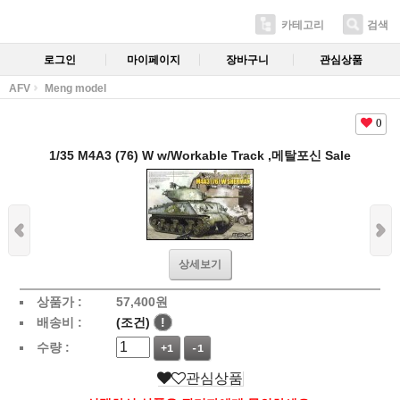
카테고리
검색
로그인
마이페이지
장바구니
관심상품
AFV
Meng model
0
1/35 M4A3 (76) W w/Workable Track ,메탈포신 Sale
상세보기
상품가 :
57,400
원
배송비 :
(조건)
!
수량 :
+1
-1
관심상품