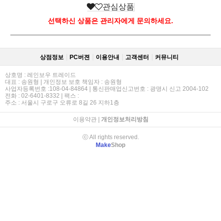
관심상품
선택하신 상품은 관리자에게 문의하세요.
상점정보
PC버젼
이용안내
고객센터
커뮤니티
상호명 : 레인보우 트레이드
대표 : 송원형 | 개인정보 보호 책임자 : 송원형
사업자등록번호 :108-04-84864 | 통신판매업신고번호 : 광명시 신고 2004-102
전화 : 02-6401-8332 | 팩스 :
주소 : 서울시 구로구 오류로 8길 26 지하1층
이용약관
|
개인정보처리방침
ⓒ All rights reserved.
Make
Shop