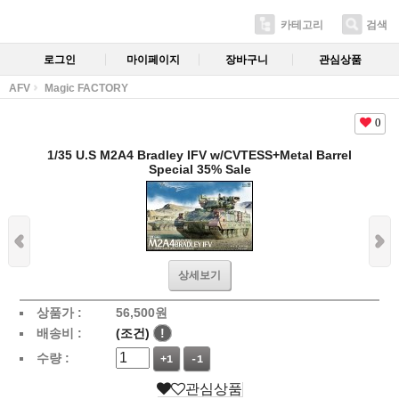
카테고리
검색
로그인
마이페이지
장바구니
관심상품
AFV
Magic FACTORY
0
1/35 U.S M2A4 Bradley IFV w/CVTESS+Metal Barrel
Special 35% Sale
상세보기
상품가 :
56,500
원
배송비 :
(조건)
!
수량 :
+1
-1
관심상품