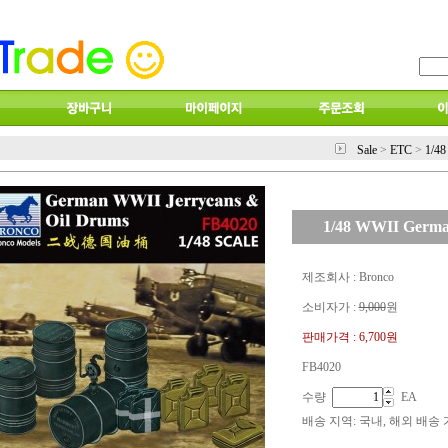
Sale
>
ETC
>
1/48
1/48 WWII German
제조회사 : Bronco
소비자가 :
9,000
원
판매가격 :
6,700원
FB4020
수량
EA
배송 지역
: 국내, 해외 배송