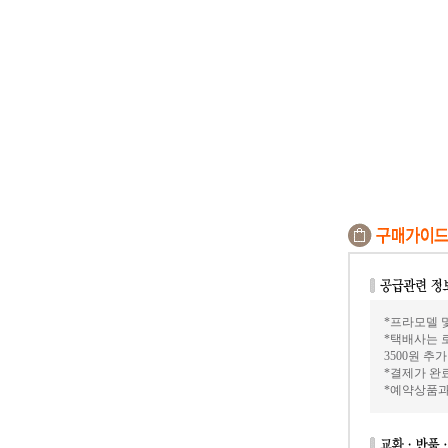
*프라모델 및
*택배사는 
3500원 추
*결제가 완료
*예약상품과