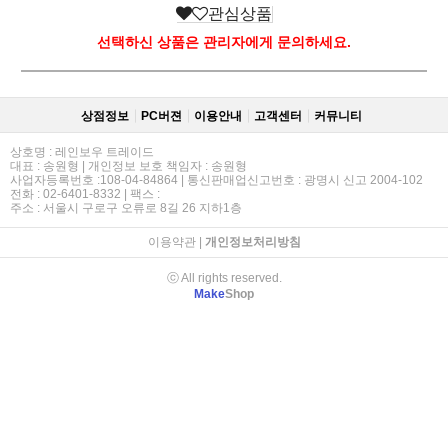
관심상품
선택하신 상품은 관리자에게 문의하세요.
상점정보
PC버젼
이용안내
고객센터
커뮤니티
상호명 : 레인보우 트레이드
대표 : 송원형 | 개인정보 보호 책임자 : 송원형
사업자등록번호 :108-04-84864 | 통신판매업신고번호 : 광명시 신고 2004-102
전화 : 02-6401-8332 | 팩스 :
주소 : 서울시 구로구 오류로 8길 26 지하1층
이용약관
|
개인정보처리방침
ⓒ All rights reserved.
Make
Shop