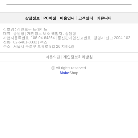
상점정보
PC버젼
이용안내
고객센터
커뮤니티
상호명 : 레인보우 트레이드
대표 : 송원형 | 개인정보 보호 책임자 : 송원형
사업자등록번호 :108-04-84864 | 통신판매업신고번호 : 광명시 신고 2004-102
전화 : 02-6401-8332 | 팩스 :
주소 : 서울시 구로구 오류로 8길 26 지하1층
이용약관
|
개인정보처리방침
ⓒ All rights reserved.
Make
Shop