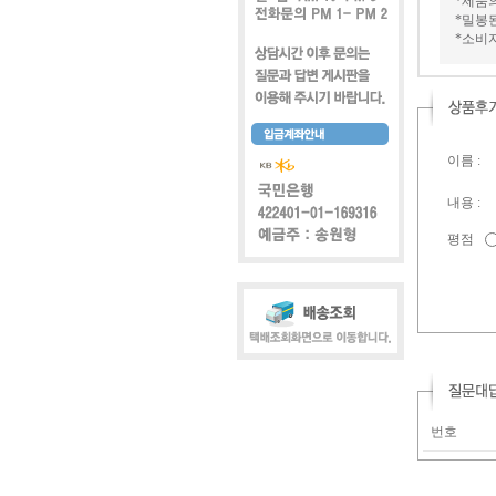
*제품
*밀봉
*소비
이름 :
내용 :
평점
번호