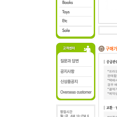
*프라모
판매합
*택배
경우 배
*결제가
*예약