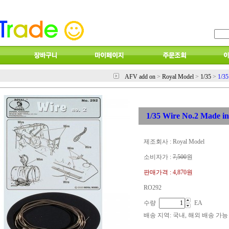
AFV add on
>
Royal Model
>
1/35
>
1/35
1/35 Wire No.2 Made in
제조회사 : Royal Model
소비자가 :
7,500
원
판매가격 :
4,870원
RO292
수량
EA
배송 지역
: 국내, 해외 배송 가능