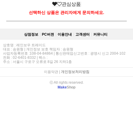
관심상품
선택하신 상품은 관리자에게 문의하세요.
상점정보
PC버젼
이용안내
고객센터
커뮤니티
상호명 : 레인보우 트레이드
대표 : 송원형 | 개인정보 보호 책임자 : 송원형
사업자등록번호 :108-04-84864 | 통신판매업신고번호 : 광명시 신고 2004-102
전화 : 02-6401-8332 | 팩스 :
주소 : 서울시 구로구 오류로 8길 26 지하1층
이용약관
|
개인정보처리방침
ⓒ All rights reserved.
Make
Shop