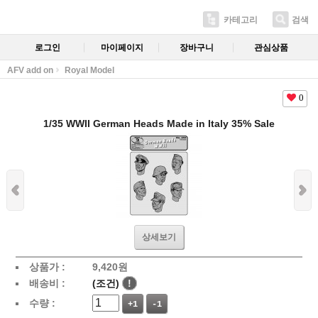
카테고리
검색
로그인
마이페이지
장바구니
관심상품
AFV add on
Royal Model
0
1/35 WWII German Heads Made in Italy 35% Sale
상세보기
상품가 :
9,420
원
배송비 :
(조건)
!
수량 :
+1
-1