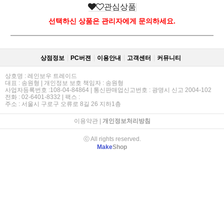
관심상품
선택하신 상품은 관리자에게 문의하세요.
상점정보
PC버젼
이용안내
고객센터
커뮤니티
상호명 : 레인보우 트레이드
대표 : 송원형 | 개인정보 보호 책임자 : 송원형
사업자등록번호 :108-04-84864 | 통신판매업신고번호 : 광명시 신고 2004-102
전화 : 02-6401-8332 | 팩스 :
주소 : 서울시 구로구 오류로 8길 26 지하1층
이용약관
|
개인정보처리방침
ⓒ All rights reserved.
Make
Shop