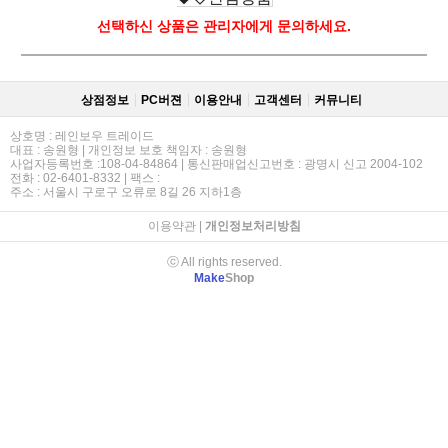
선택하신 상품은 관리자에게 문의하세요.
상점정보
PC버젼
이용안내
고객센터
커뮤니티
상호명 : 레인보우 트레이드
대표 : 송원형 | 개인정보 보호 책임자 : 송원형
사업자등록번호 :108-04-84864 | 통신판매업신고번호 : 광명시 신고 2004-102
전화 : 02-6401-8332 | 팩스 :
주소 : 서울시 구로구 오류로 8길 26 지하1층
이용약관
|
개인정보처리방침
ⓒ All rights reserved.
Make
Shop