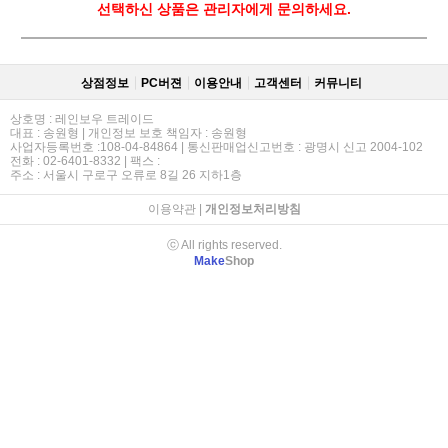
선택하신 상품은 관리자에게 문의하세요.
상점정보
PC버젼
이용안내
고객센터
커뮤니티
상호명 : 레인보우 트레이드
대표 : 송원형 | 개인정보 보호 책임자 : 송원형
사업자등록번호 :108-04-84864 | 통신판매업신고번호 : 광명시 신고 2004-102
전화 : 02-6401-8332 | 팩스 :
주소 : 서울시 구로구 오류로 8길 26 지하1층
이용약관
|
개인정보처리방침
ⓒ All rights reserved.
Make
Shop