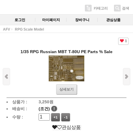
카테고리
검색
로그인
마이페이지
장바구니
관심상품
AFV
RPG Scale Model
1
1/35 RPG Russian MBT T-80U PE Parts % Sale
상세보기
상품가 :
3,250
원
배송비 :
(조건)
!
수량 :
+1
-1
관심상품