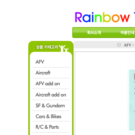
AFV
>