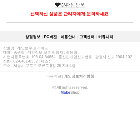
관심상품
선택하신 상품은 관리자에게 문의하세요.
상점정보
PC버젼
이용안내
고객센터
커뮤니티
상호명 : 레인보우 트레이드
대표 : 송원형 | 개인정보 보호 책임자 : 송원형
사업자등록번호 :108-04-84864 | 통신판매업신고번호 : 광명시 신고 2004-102
전화 : 02-6401-8332 | 팩스 :
주소 : 서울시 구로구 오류로 8길 26 지하1층
이용약관
|
개인정보처리방침
ⓒ All rights reserved.
Make
Shop