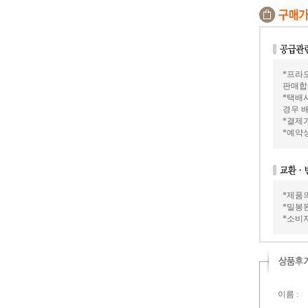
*프라모
판매합
*택배
경우 배
*결제가
*예약
*제품
*밀봉
*소비
이름 :