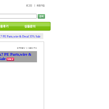
7 PE Parts,wire & Decal 35% Sale
7 PE Parts,wire &
Sale