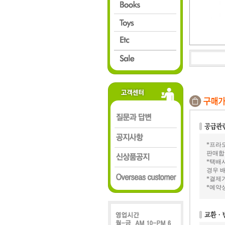
*프라모
판매합
*택배
경우 배
*결제가
*예약