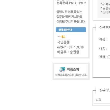
*제품
*밀봉
*소비
이름 :
내용 :
평점
번호