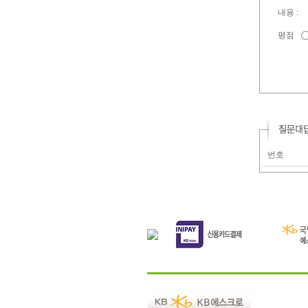
내용 :
평점
번호