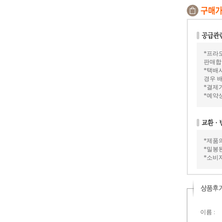
*프라모
판매합
*택배
경우 배
*결제가
*예약
*제품
*밀봉
*소비
이름 :