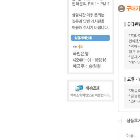
*프라모
판매합
*택배
경우 배
*결제가
*예약
*제품
*밀봉
*소비
이름 :