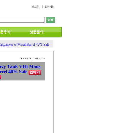
akpanxer w/Metal Barrel 40% Sale
avy Tank VIII Maus
rrel 40% Sale