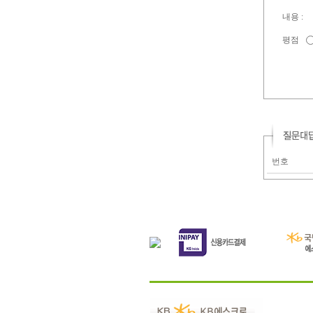
내용 :
평점
번호