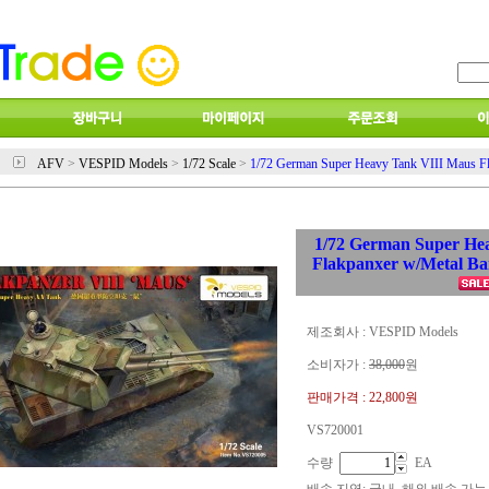
AFV
>
VESPID Models
>
1/72 Scale
>
1/72 German Super Heavy Tank VIII Maus Fl
1/72 German Super He
Flakpanxer w/Metal Ba
제조회사 : VESPID Models
소비자가 :
38,000
원
판매가격 :
22,800원
VS720001
수량
EA