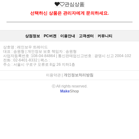
관심상품
선택하신 상품은 관리자에게 문의하세요.
상점정보
PC버젼
이용안내
고객센터
커뮤니티
상호명 : 레인보우 트레이드
대표 : 송원형 | 개인정보 보호 책임자 : 송원형
사업자등록번호 :108-04-84864 | 통신판매업신고번호 : 광명시 신고 2004-102
전화 : 02-6401-8332 | 팩스 :
주소 : 서울시 구로구 오류로 8길 26 지하1층
이용약관
|
개인정보처리방침
ⓒ All rights reserved.
Make
Shop