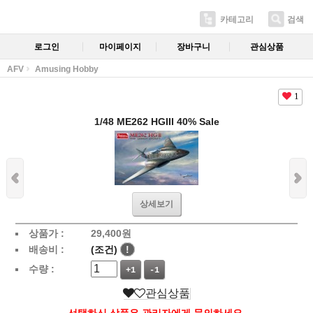
카테고리
검색
로그인
마이페이지
장바구니
관심상품
AFV
Amusing Hobby
1
1/48 ME262 HGIII 40% Sale
상세보기
상품가 :
29,400
원
배송비 :
(조건)
!
수량 :
+1
-1
관심상품
선택하신 상품은 관리자에게 문의하세요.