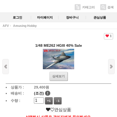
카테고리
검색
로그인
마이페이지
장바구니
관심상품
AFV
Amusing Hobby
1
1/48 ME262 HGIII 40% Sale
상세보기
상품가 :
29,400
원
배송비 :
(조건)
!
수량 :
+1
-1
관심상품
선택하신 상품은 관리자에게 문의하세요.