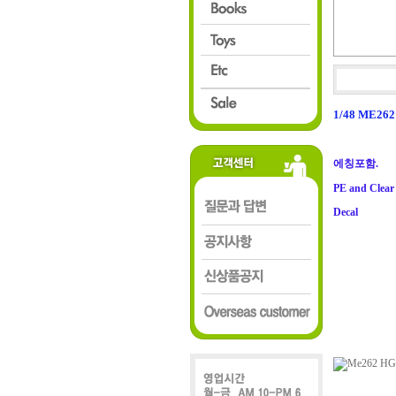
1/48 ME26
에칭포함.
PE and Clear
Decal