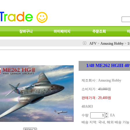
AFV
>
Amusing Hobby
>
1
1/48 ME262 HGIII 4
제조회사 : Amusing Hobby
소비자가 :
49,000
원
판매가격 :
29,400원
48A003
수량
EA
배송 지역
: 국내, 해외 배송 가능