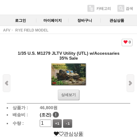
카테고리
검색
로그인
마이페이지
장바구니
관심상품
AFV
RYE FIELD MODEL
0
1/35 U.S. M1279 JLTV Utility (UTL) w/Accessaries
35% Sale
상세보기
상품가 :
46,800
원
배송비 :
(조건)
!
수량 :
+1
-1
관심상품