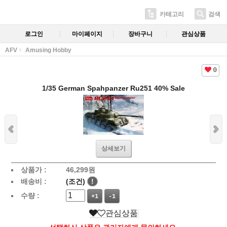
카테고리
검색
로그인
마이페이지
장바구니
관심상품
AFV
Amusing Hobby
0
1/35 German Spahpanzer Ru251 40% Sale
상세보기
상품가 :
46,299
원
배송비 :
(조건)
!
수량 :
+1
-1
관심상품