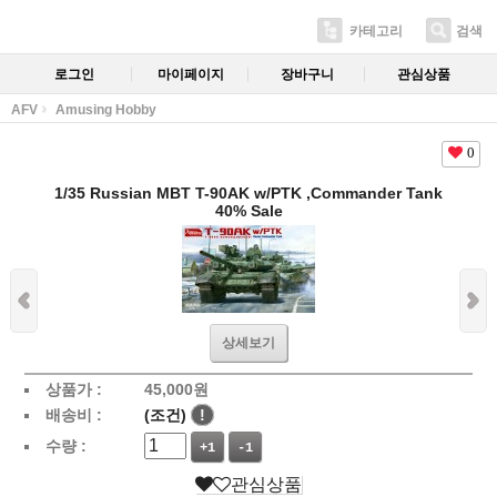
카테고리
검색
로그인
마이페이지
장바구니
관심상품
AFV
Amusing Hobby
0
1/35 Russian MBT T-90AK w/PTK ,Commander Tank
40% Sale
상세보기
상품가 :
45,000
원
배송비 :
(조건)
!
수량 :
+1
-1
관심상품