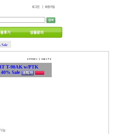
 Sale
MBT T-90AK w/PTK
 40% Sale
 가능