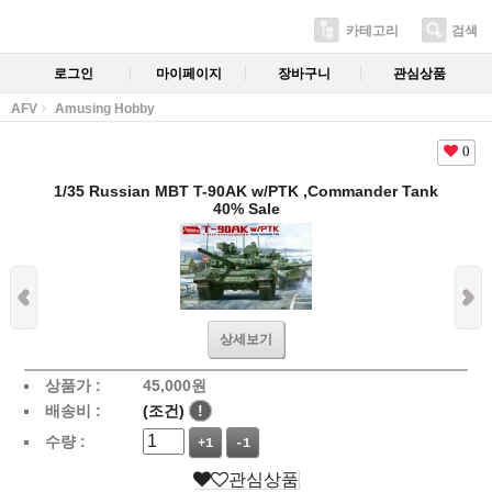
카테고리
검색
로그인
마이페이지
장바구니
관심상품
AFV
Amusing Hobby
0
1/35 Russian MBT T-90AK w/PTK ,Commander Tank
40% Sale
상세보기
상품가 :
45,000
원
배송비 :
(조건)
!
수량 :
+1
-1
관심상품