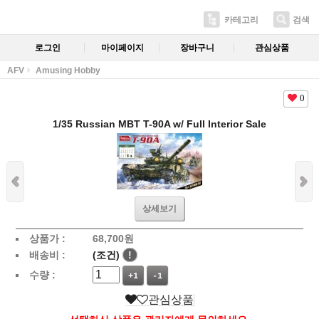
카테고리
검색
로그인
마이페이지
장바구니
관심상품
AFV
Amusing Hobby
0
1/35 Russian MBT T-90A w/ Full Interior Sale
상세보기
상품가 :
68,700
원
배송비 :
(조건)
!
수량 :
+1
-1
관심상품