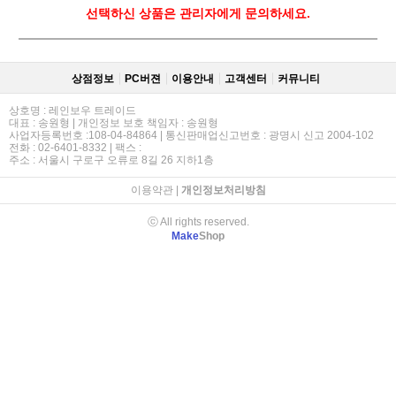
선택하신 상품은 관리자에게 문의하세요.
상점정보
PC버젼
이용안내
고객센터
커뮤니티
상호명 : 레인보우 트레이드
대표 : 송원형 | 개인정보 보호 책임자 : 송원형
사업자등록번호 :108-04-84864 | 통신판매업신고번호 : 광명시 신고 2004-102
전화 : 02-6401-8332 | 팩스 :
주소 : 서울시 구로구 오류로 8길 26 지하1층
이용약관
|
개인정보처리방침
ⓒ All rights reserved.
Make
Shop