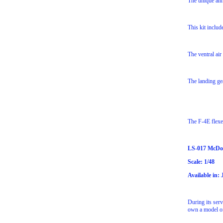
The unique anhe
This kit incl
The ventral air
The landing gea
The F-4E flexe
LS-017 McDon
Scale: 1/48
Available in:
During its serv
own a model o