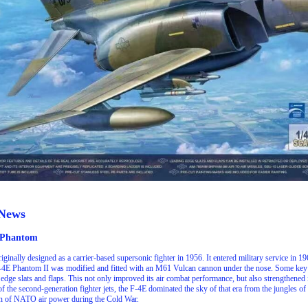
 News
 Phantom
ginally designed as a carrier-based supersonic fighter in 1956. It entered military service in 1
-4E Phantom II was modified and fitted with an M61 Vulcan cannon under the nose. Some ke
edge slats and flaps. This not only improved its air combat performance, but also strengthened it
of the second-generation fighter jets, the F-4E dominated the sky of that era from the jungles of
n of NATO air power during the Cold War.