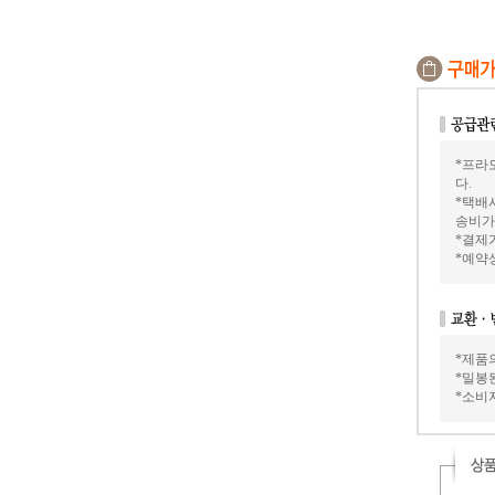
*프라
다.
*택배
송비가 
*결제가
*예약
*제품
*밀봉
*소비