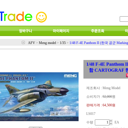
AFV
>
Meng model
>
1/35
>
1/48 F-4E Panthom II (한국 공군 Mar
1/48 F-4E Panthom
함 CARTOGRAF 한
제조회사 : Meng Model
소비자가 :
92,000
원
판매가격 :
64,500원
LS017
수량
EA