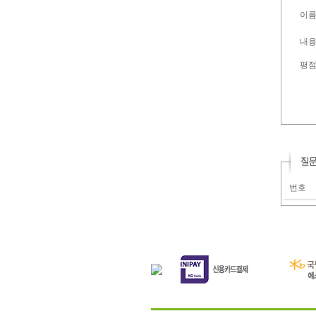
이름 
내용 
평
번호