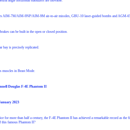
dral angle horizontal stabilizers are movable.
udes AIM-7M/AIM-9NP/AIM-9M air-to-air missiles, GBU-10 laser-guided bombs and AGM-65 an
 brakes can be built in the open or closed position.
r bay is precisely replicated.
s muscles in Beast Mode.
nell Douglas F-4E Phantom II
 January 2023
ice for more than half a century, the F-4E Phantom II has achieved a remarkable record as the f
f this famous Phantom II?