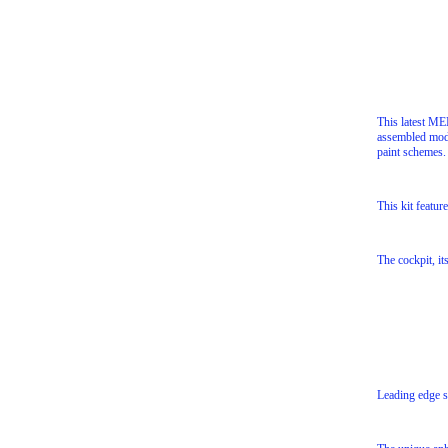
This latest ME
assembled mode
paint schemes. 
This kit feature
The cockpit, it
Leading edge sl