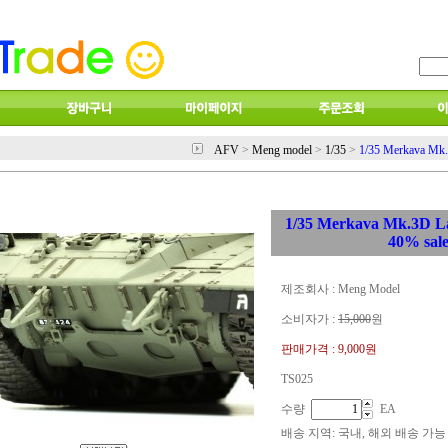
AFV
>
Meng model
>
1/35
>
1/35 Merkava Mk.
1/35 Merkava Mk.3D La
40% sal
제조회사 : Meng Model
소비자가 :
15,000
원
판매가격 :
9,000원
TS025
수량
EA
배송 지역
: 국내, 해외 배송 가능