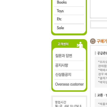
*프라모
판매합
*택배
경우 배
*결제가
*예약
*제품