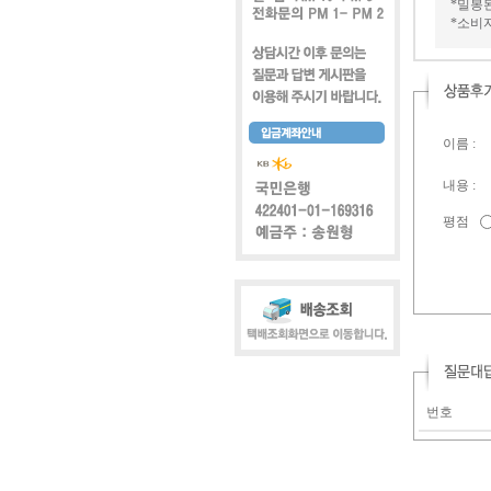
*밀봉
*소비
이름 :
내용 :
평점
번호